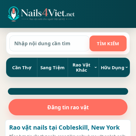
Rao Vặt
Cần Thợ
Sang Tiệm
Hữu Dụng
Khác
Đăng tin rao vặt
Rao vặt nails tại Cobleskill, New York