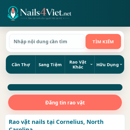
Rao Vặt
Cần Thợ
Sang Tiệm
Hữu Dụng
Khác
Đăng tin rao vặt
Rao vặt nails tại Cornelius, North
Carolina