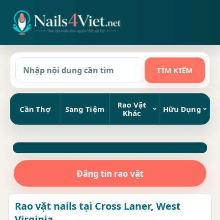
Rao Vặt
Cần Thợ
Sang Tiệm
Hữu Dụng
Khác
Đăng tin rao vặt
Rao vặt nails tại Cross Laner, West
Virginia