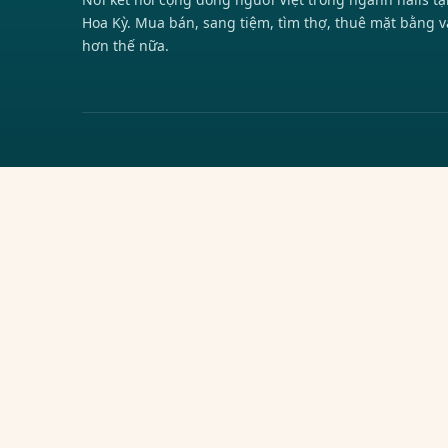
Hoa Kỳ. Mua bán, sang tiệm, tìm thợ, thuê mặt bằng v
hơn thế nữa.