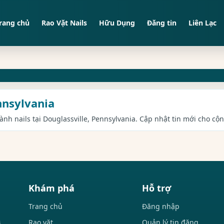
rang chủ
Rao Vặt Nails
Hữu Dụng
Đăng tin
Liên Lạc
ennsylvania
gành nails tại Douglassville, Pennsylvania. Cập nhật tin mới cho cộ
Khám phá
Hỗ trợ
Trang chủ
Đăng nhập
Rao vặt
Quản lý tin đăng
i