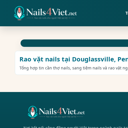
T
Rao vặt nails tại Douglassville, P
Tổng hợp tin cần thợ nails, sang tiệm nails và rao vặt n
Nơi kết nối cộng đồng người Việt trong ngành nails tạ