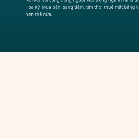
Hoa Kỳ. Mua bán, sang tiệm, tìm thợ, thuê mặt bằng v
hơn thế nữa.