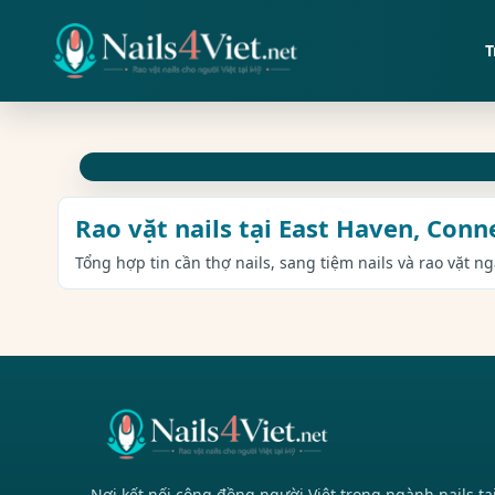
T
Rao vặt nails tại East Haven, Conn
Tổng hợp tin cần thợ nails, sang tiệm nails và rao vặt n
Nơi kết nối cộng đồng người Việt trong ngành nails tạ