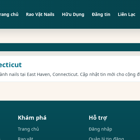
rang chủ
Rao Vặt Nails
Hữu Dụng
Đăng tin
Liên Lạc
ecticut
gành nails tại East Haven, Connecticut. Cập nhật tin mới cho cộng đ
Khám phá
Hỗ trợ
Trang chủ
Đăng nhập
Rao vặt
Quản lý tin đăng
i