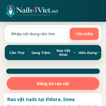
Rao Vặt
Cần Thợ
Sang Tiệm
Hữu Dụng
Khác
Đăng tin rao vặt
Rao vặt nails tại Eldora, Iowa