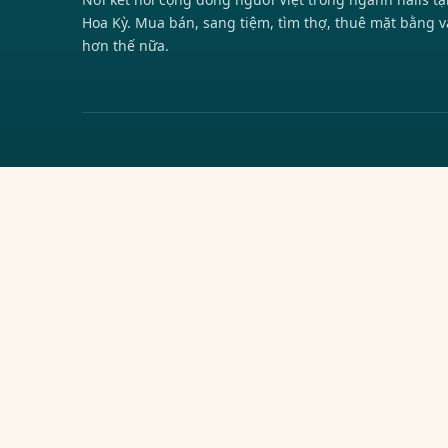
Hoa Kỳ. Mua bán, sang tiệm, tìm thợ, thuê mặt bằng v
hơn thế nữa.