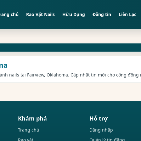
rang chủ
Rao Vặt Nails
Hữu Dụng
Đăng tin
Liên Lạc
oma
gành nails tại Fairview, Oklahoma. Cập nhật tin mới cho cộng đồng n
Khám phá
Hỗ trợ
Trang chủ
Đăng nhập
Rao vặt
Quản lý tin đăng
i