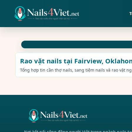
T
Rao vặt nails tại Fairview, Oklah
Tổng hợp tin cần thợ nails, sang tiệm nails và rao vặt n
Nơi kết nối cộng đồng người Việt trong ngành nails tạ