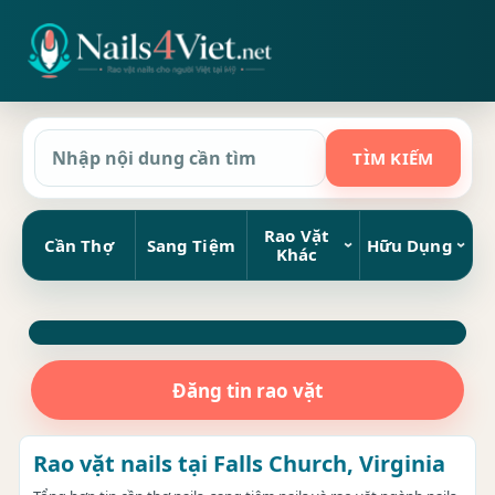
Rao Vặt
Cần Thợ
Sang Tiệm
Hữu Dụng
Khác
Đăng tin rao vặt
Rao vặt nails tại Falls Church, Virginia