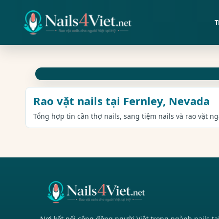
T
Rao vặt nails tại Fernley, Nevada
Tổng hợp tin cần thợ nails, sang tiệm nails và rao vặt n
Nơi kết nối cộng đồng người Việt trong ngành nails tạ