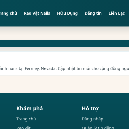
rang chủ
Rao Vặt Nails
Hữu Dụng
Đăng tin
Liên Lạc
gành nails tại Fernley, Nevada. Cập nhật tin mới cho cộng đồng ngườ
Khám phá
Hỗ trợ
Trang chủ
Đăng nhập
Rao vặt
Quản lý tin đăng
i