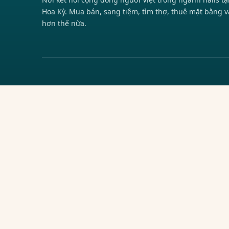
Hoa Kỳ. Mua bán, sang tiệm, tìm thợ, thuê mặt bằng v
hơn thế nữa.