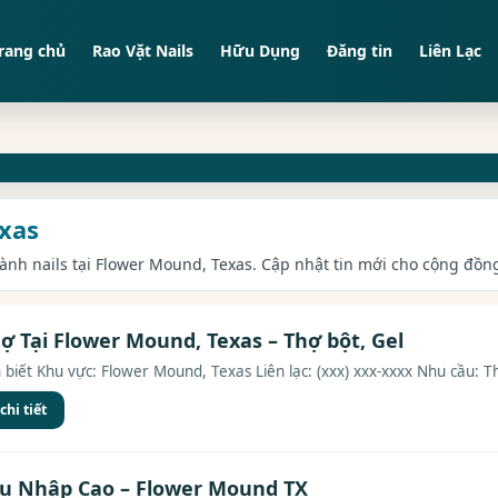
rang chủ
Rao Vặt Nails
Hữu Dụng
Đăng tin
Liên Lạc
exas
gành nails tại Flower Mound, Texas. Cập nhật tin mới cho cộng đồng
ợ Tại Flower Mound, Texas – Thợ bột, Gel
 biết Khu vực: Flower Mound, Texas Liên lạc: (xxx) xxx-xxxx Nhu cầu: T
hi tiết
hu Nhập Cao – Flower Mound TX