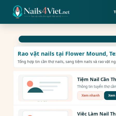
T
Rao vặt nails tại Flower Mound, T
Tổng hợp tin cần thợ nails, sang tiệm nails và rao vặt n
Tiệm Nail Cần Th
Thông tin tuyển thợ cần
Xem nhanh
Xem c
Việc Làm Nail T