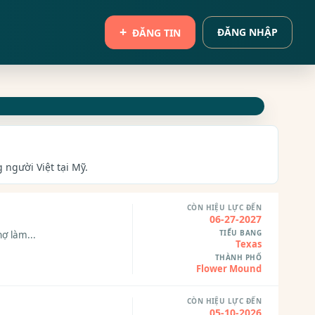
ĐĂNG NHẬP
ĐĂNG TIN
 người Việt tại Mỹ.
CÒN HIỆU LỰC ĐẾN
06-27-2027
TIỂU BANG
hợ làm...
Texas
THÀNH PHỐ
Flower Mound
CÒN HIỆU LỰC ĐẾN
05-10-2026