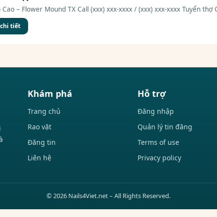
Cao – Flower Mound TX Call (xxx) xxx-xxxx / (xxx) xxx-xxxx Tuyển thợ 
hi tiết
Khám phá
Hỗ trợ
Trang chủ
Đăng nhập
Rao vặt
Quản lý tin đăng
i
à
Đăng tin
Terms of use
Liên hệ
Privacy policy
© 2026 Nails4Viet.net – All Rights Reserved.