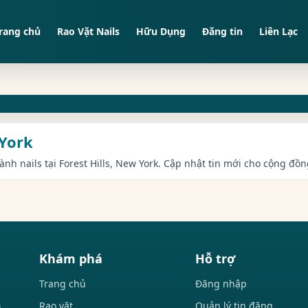
rang chủ
Rao Vặt Nails
Hữu Dụng
Đăng tin
Liên Lạc
 York
ành nails tại Forest Hills, New York. Cập nhật tin mới cho cộng đồn
Khám phá
Hỗ trợ
Trang chủ
Đăng nhập
Rao vặt
Quản lý tin đăng
i