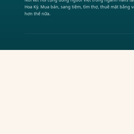
Hoa Kỳ. Mua bán, sang tiệm, tìm thợ, thuê mặt bằng v
hơn thế nữa.