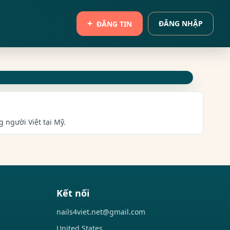
ĐĂNG NHẬP
ĐĂNG TIN
g người Việt tại Mỹ.
Kết nối
nails4viet.net@gmail.com
United States