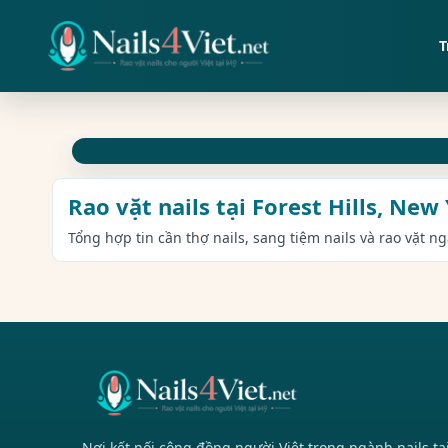
T
Rao vặt nails tại Forest Hills, New
Tổng hợp tin cần thợ nails, sang tiệm nails và rao vặt ng
Nơi kết nối cộng đồng người Việt trong ngành nails tạ