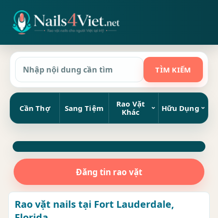
Rao Vặt
Cần Thợ
Sang Tiệm
Hữu Dụng
Khác
Đăng tin rao vặt
Rao vặt nails tại Fort Lauderdale,
Florida