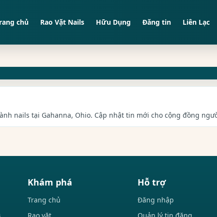
rang chủ
Rao Vặt Nails
Hữu Dụng
Đăng tin
Liên Lạc
gành nails tại Gahanna, Ohio. Cập nhật tin mới cho cộng đồng người
Khám phá
Hỗ trợ
Trang chủ
Đăng nhập
Rao vặt
Quản lý tin đăng
i