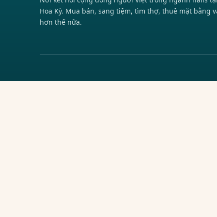
Hoa Kỳ. Mua bán, sang tiệm, tìm thợ, thuê mặt bằng v
hơn thế nữa.