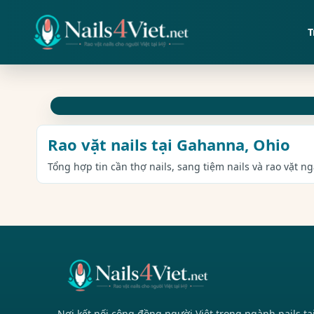
T
Rao vặt nails tại Gahanna, Ohio
Tổng hợp tin cần thợ nails, sang tiệm nails và rao vặt n
Nơi kết nối cộng đồng người Việt trong ngành nails tạ