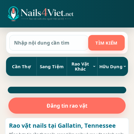
Rao Vặt
Cần Thợ
Sang Tiệm
Hữu Dụng
Khác
Đăng tin rao vặt
Rao vặt nails tại Gallatin, Tennessee