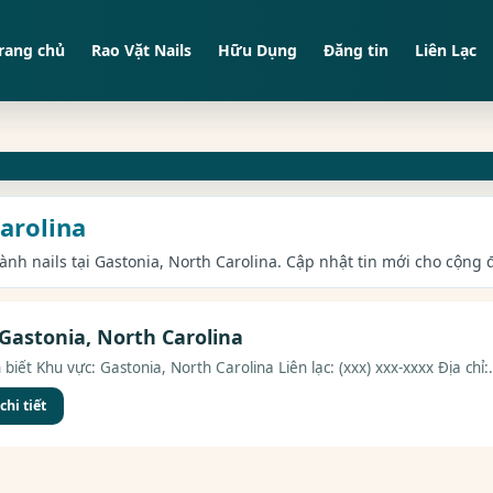
rang chủ
Rao Vặt Nails
Hữu Dụng
Đăng tin
Liên Lạc
Carolina
gành nails tại Gastonia, North Carolina. Cập nhật tin mới cho cộng 
Gastonia, North Carolina
biết Khu vực: Gastonia, North Carolina Liên lạc: (xxx) xxx-xxxx Địa chỉ:.
hi tiết