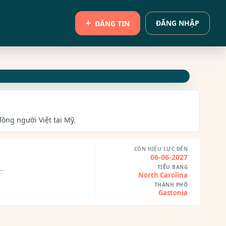
ĐĂNG NHẬP
ĐĂNG TIN
đồng người Việt tại Mỹ.
CÒN HIỆU LỰC ĐẾN
06-06-2027
TIỂU BANG
..
North Carolina
THÀNH PHỐ
Gastonia