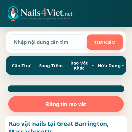
Rao Vặt
Cần Thợ
Sang Tiệm
Hữu Dụng
Khác
Đăng tin rao vặt
Rao vặt nails tại Great Barrington,
Massachusetts