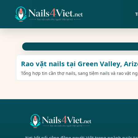
T
Rao vặt nails tại Green Valley, Ari
Tổng hợp tin cần thợ nails, sang tiệm nails và rao vặt n
Nơi kết nối cộng đồng người Việt trong ngành nails tạ