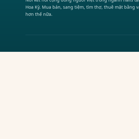
Hoa Kỳ. Mua bán, sang tiệm, tìm thợ, thuê mặt bằng v
hơn thế nữa.