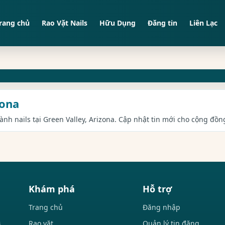
rang chủ
Rao Vặt Nails
Hữu Dụng
Đăng tin
Liên Lạc
zona
gành nails tại Green Valley, Arizona. Cập nhật tin mới cho cộng đồng
Khám phá
Hỗ trợ
Trang chủ
Đăng nhập
Rao vặt
Quản lý tin đăng
i