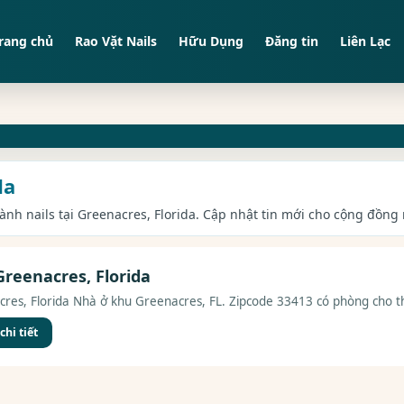
rang chủ
Rao Vặt Nails
Hữu Dụng
Đăng tin
Liên Lạc
da
gành nails tại Greenacres, Florida. Cập nhật tin mới cho cộng đồng 
reenacres, Florida
res, Florida Nhà ở khu Greenacres, FL. Zipcode 33413 có phòng cho t
hi tiết