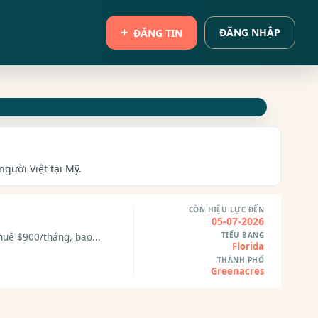
ĐĂNG NHẬP
ĐĂNG TIN
người Việt tại Mỹ.
CÒN HIỆU LỰC ĐẾN
05-07-2026
TIỂU BANG
huê $900/tháng, bao...
Florida
THÀNH PHỐ
Greenacres