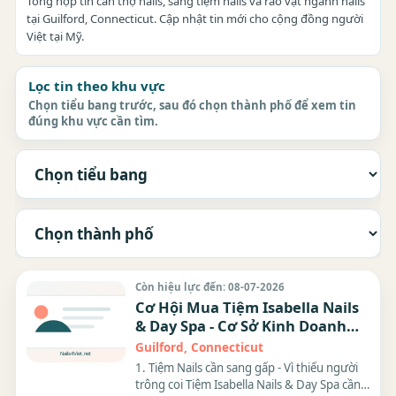
Tổng hợp tin cần thợ nails, sang tiệm nails và rao vặt ngành nails
tại Guilford, Connecticut. Cập nhật tin mới cho cộng đồng người
Việt tại Mỹ.
Lọc tin theo khu vực
Chọn tiểu bang trước, sau đó chọn thành phố để xem tin
đúng khu vực cần tìm.
Còn hiệu lực đến: 08-07-2026
Cơ Hội Mua Tiệm Isabella Nails
& Day Spa - Cơ Sở Kinh Doanh
Thành Công!
Guilford, Connecticut
1. Tiệm Nails cần sang gấp - Vì thiếu người
trông coi Tiệm Isabella Nails & Day Spa cần