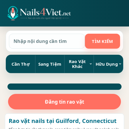
Rao Vặt
Cần Thợ
Sang Tiệm
Hữu Dụng
Khác
Đăng tin rao vặt
Rao vặt nails tại Guilford, Connecticut