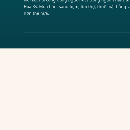
Hoa Kỳ. Mua bán, sang tiệm, tìm thợ, thuê mặt bằng v
hơn thế nữa.