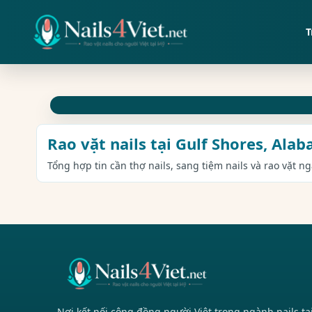
T
Rao vặt nails tại Gulf Shores, Ala
Tổng hợp tin cần thợ nails, sang tiệm nails và rao vặt n
Nơi kết nối cộng đồng người Việt trong ngành nails tạ