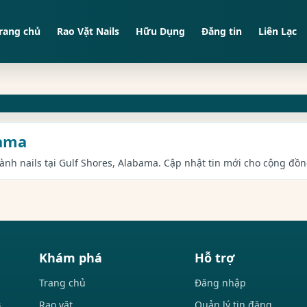
rang chủ
Rao Vặt Nails
Hữu Dụng
Đăng tin
Liên Lạc
bama
gành nails tại Gulf Shores, Alabama. Cập nhật tin mới cho cộng đồn
Khám phá
Hỗ trợ
Trang chủ
Đăng nhập
Rao vặt
Quản lý tin đăng
i