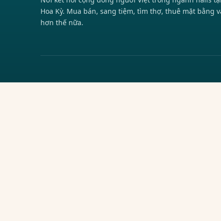
Hoa Kỳ. Mua bán, sang tiệm, tìm thợ, thuê mặt bằng v
hơn thế nữa.