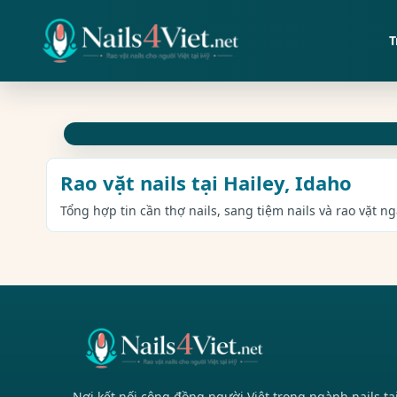
T
Rao vặt nails tại Hailey, Idaho
Tổng hợp tin cần thợ nails, sang tiệm nails và rao vặt ng
Nơi kết nối cộng đồng người Việt trong ngành nails tạ