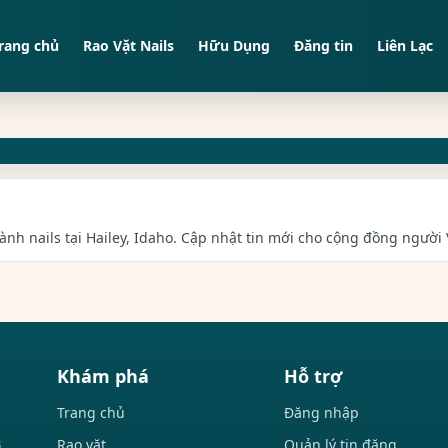
rang chủ
Rao Vặt Nails
Hữu Dụng
Đăng tin
Liên Lạc
ành nails tại Hailey, Idaho. Cập nhật tin mới cho cộng đồng người V
Khám phá
Hỗ trợ
Trang chủ
Đăng nhập
Rao vặt
Quản lý tin đăng
i