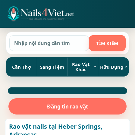
Rao Vặt
Cần Thợ
Sang Tiệm
Hữu Dụng
Khác
Đăng tin rao vặt
Rao vặt nails tại Heber Springs,
Arkansas