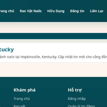
rang chủ
Rao Vặt Nails
Hữu Dụng
Đăng tin
Liên Lạc
ntucky
gành nails tại Hopkinsville, Kentucky. Cập nhật tin mới cho cộng đồn
Khám phá
Hỗ trợ
Trang chủ
Đăng nhập
Rao vặt
Quản lý tin đăng
i