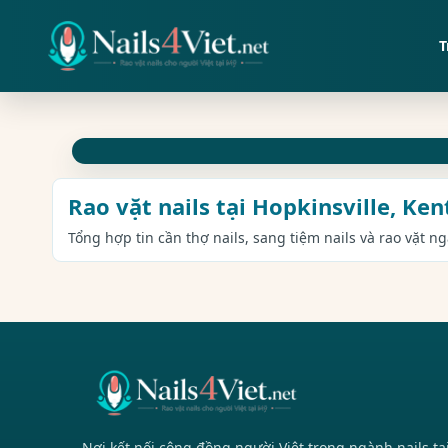
T
Rao vặt nails tại Hopkinsville, Ke
Tổng hợp tin cần thợ nails, sang tiệm nails và rao vặt n
Nơi kết nối cộng đồng người Việt trong ngành nails tạ