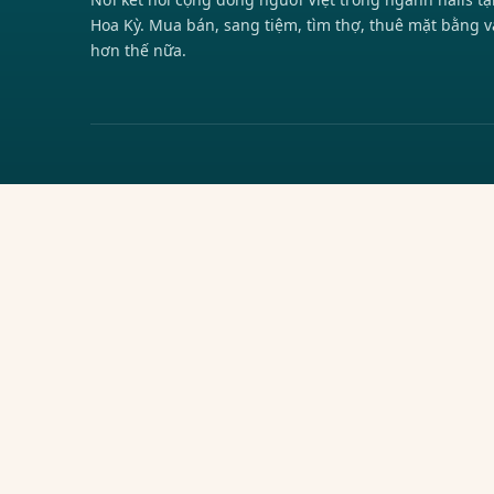
Hoa Kỳ. Mua bán, sang tiệm, tìm thợ, thuê mặt bằng v
hơn thế nữa.