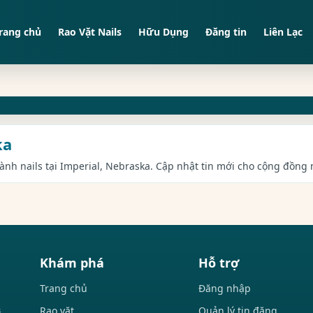
rang chủ
Rao Vặt Nails
Hữu Dụng
Đăng tin
Liên Lạc
ka
gành nails tại Imperial, Nebraska. Cập nhật tin mới cho cộng đồng n
Khám phá
Hỗ trợ
Trang chủ
Đăng nhập
Rao vặt
Quản lý tin đăng
i