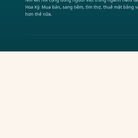
Hoa Kỳ. Mua bán, sang tiệm, tìm thợ, thuê mặt bằng v
hơn thế nữa.