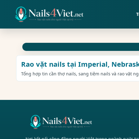
T
Rao vặt nails tại Imperial, Nebras
Tổng hợp tin cần thợ nails, sang tiệm nails và rao vặt n
Nơi kết nối cộng đồng người Việt trong ngành nails tạ