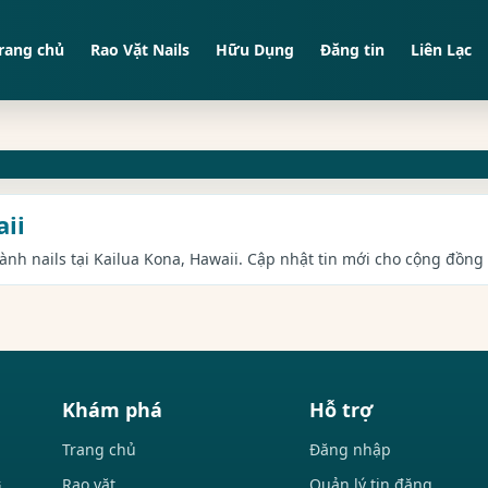
rang chủ
Rao Vặt Nails
Hữu Dụng
Đăng tin
Liên Lạc
aii
gành nails tại Kailua Kona, Hawaii. Cập nhật tin mới cho cộng đồng 
Khám phá
Hỗ trợ
Trang chủ
Đăng nhập
Rao vặt
Quản lý tin đăng
i