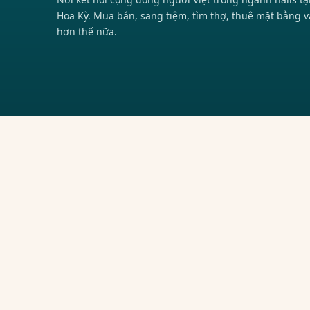
Hoa Kỳ. Mua bán, sang tiệm, tìm thợ, thuê mặt bằng v
hơn thế nữa.