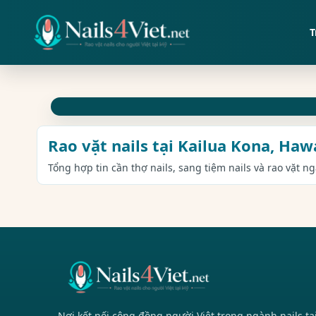
T
Rao vặt nails tại Kailua Kona, Haw
Tổng hợp tin cần thợ nails, sang tiệm nails và rao vặt n
Nơi kết nối cộng đồng người Việt trong ngành nails tạ