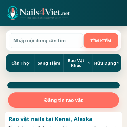
Rao Vặt
Cần Thợ
Sang Tiệm
Hữu Dụng
Khác
Đăng tin rao vặt
Rao vặt nails tại Kenai, Alaska