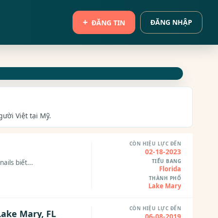
ĐĂNG NHẬP
ĐĂNG TIN
ười Việt tại Mỹ.
CÒN HIỆU LỰC ĐẾN
02-18-2023
TIỂU BANG
ils biết...
Florida
THÀNH PHỐ
Lake Mary
CÒN HIỆU LỰC ĐẾN
Lake Mary, FL
06-08-2019