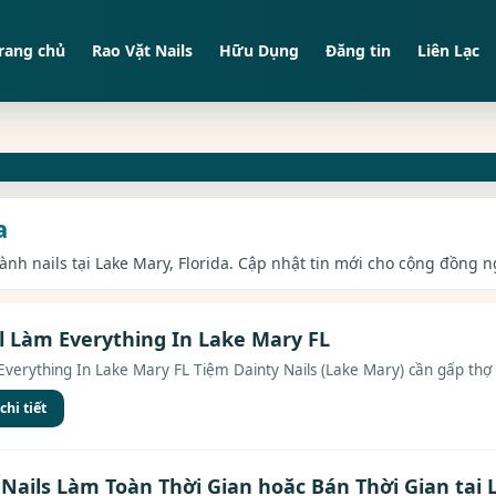
rang chủ
Rao Vặt Nails
Hữu Dụng
Đăng tin
Liên Lạc
a
ành nails tại Lake Mary, Florida. Cập nhật tin mới cho cộng đồng ng
l Làm Everything In Lake Mary FL
erything In Lake Mary FL Tiệm Dainty Nails (Lake Mary) cần gấp thợ na
hi tiết
Nails Làm Toàn Thời Gian hoặc Bán Thời Gian tại 