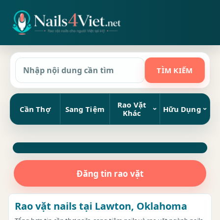
Rao Vặt
Cần Thợ
Sang Tiệm
Hữu Dụng
Khác
Đăng tin rao vặt
Rao vặt nails tại Lawton, Oklahoma