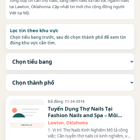
Tổng hợp tin cần thợ nails, sang tiệm nails và rao vặt ngành nails
tại Lawton, Oklahoma. Cập nhật tin mới cho cộng đồng người
Việt tại Mỹ.
Lọc tin theo khu vực
Chọn tiểu bang trước, sau đó chọn thành phố để xem tin
đúng khu vực cần tìm.
Đã đăng: 11-24-2016
Tuyển Dụng Thợ Nails Tại
Fashion Nails and Spa – Môi
Trường Làm Việc Hấp Dẫn!
Lawton, Oklahoma
1. Vị trí: Thợ Nails Kinh Nghiệm Mô tả công
việc: Cần tuyển thợ nails có kinh nghiệm, với