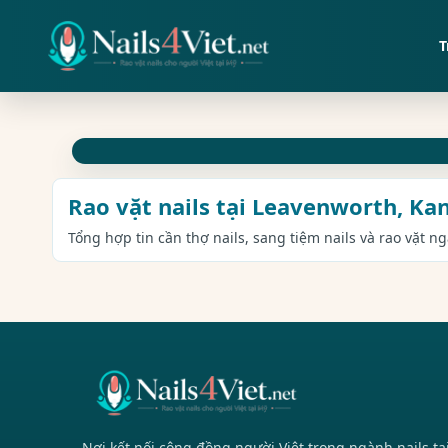
T
Rao vặt nails tại Leavenworth, Ka
Tổng hợp tin cần thợ nails, sang tiệm nails và rao vặt n
Nơi kết nối cộng đồng người Việt trong ngành nails tạ