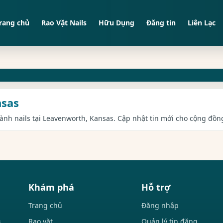
rang chủ
Rao Vặt Nails
Hữu Dụng
Đăng tin
Liên Lạc
nsas
gành nails tại Leavenworth, Kansas. Cập nhật tin mới cho cộng đồng
Khám phá
Hỗ trợ
Trang chủ
Đăng nhập
Rao vặt
Quản lý tin đăng
i