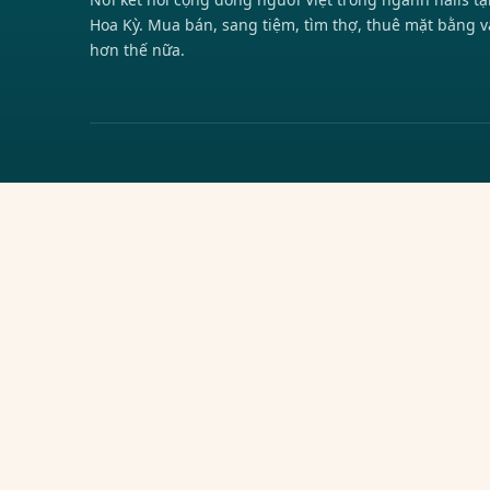
Hoa Kỳ. Mua bán, sang tiệm, tìm thợ, thuê mặt bằng v
hơn thế nữa.