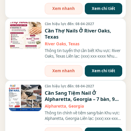
Xem nhanh
Xem chi tiết
Còn hiệu lực đến: 08-04-2027
Cần Thợ Nails Ở River Oaks,
Texas
River Oaks, Texas
Thông tin tuyển thợ cần biết Khu vực: River
Oaks, Texas Liên lạc: (xxx) xxx-xxxx Nhu
cầu: Thợ làm...
Xem nhanh
Xem chi tiết
Còn hiệu lực đến: 08-04-2027
Cần Sang Tiệm Nail Ở
Alpharetta, Georgia – 7 bàn, 9
ghế
Alpharetta, Georgia
Thông tin chính về tiệm sang/bán Khu vực:
Alpharetta, Georgia Liên lạc: (xxx) xxx-xxxx
Địa chỉ: 10945...