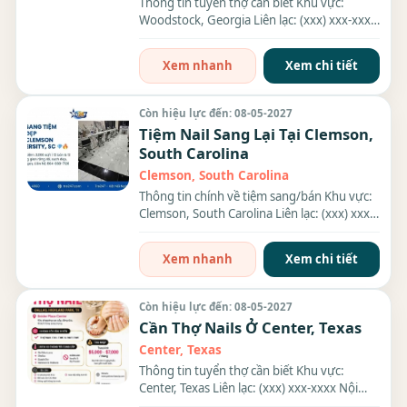
Thông tin tuyển thợ cần biết Khu vực:
Woodstock, Georgia Liên lạc: (xxx) xxx-xxxx
Nhu cầu: Thợ làm...
Xem nhanh
Xem chi tiết
Còn hiệu lực đến: 08-05-2027
Tiệm Nail Sang Lại Tại Clemson,
South Carolina
Clemson, South Carolina
Thông tin chính về tiệm sang/bán Khu vực:
Clemson, South Carolina Liên lạc: (xxx) xxx-
xxxx Giá sang/bán:...
Xem nhanh
Xem chi tiết
Còn hiệu lực đến: 08-05-2027
Cần Thợ Nails Ở Center, Texas
Center, Texas
Thông tin tuyển thợ cần biết Khu vực:
Center, Texas Liên lạc: (xxx) xxx-xxxx Nội
dung công việc và...