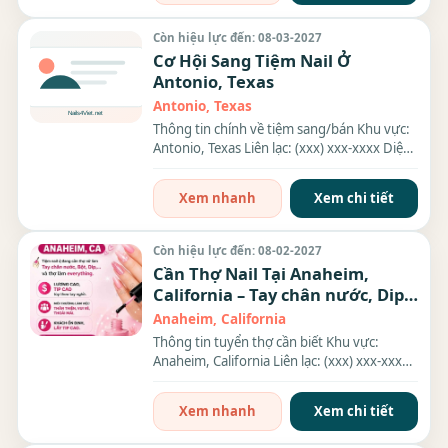
Còn hiệu lực đến: 08-03-2027
Cơ Hội Sang Tiệm Nail Ở
Antonio, Texas
Antonio, Texas
Thông tin chính về tiệm sang/bán Khu vực:
Antonio, Texas Liên lạc: (xxx) xxx-xxxx Diện
tích: 1,800 sqft...
Xem nhanh
Xem chi tiết
Còn hiệu lực đến: 08-02-2027
Cần Thợ Nail Tại Anaheim,
California – Tay chân nước, Dip,
Everything
Anaheim, California
Thông tin tuyển thợ cần biết Khu vực:
Anaheim, California Liên lạc: (xxx) xxx-xxxx
Địa chỉ: 575 S...
Xem nhanh
Xem chi tiết