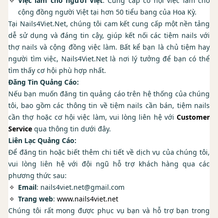
Việc làm cho người Việt
: Cung cấp cơ hội việc làm cho
cộng đồng người Việt tại hơn 50 tiểu bang của Hoa Kỳ.
Tại Nails4Viet.Net, chúng tôi cam kết cung cấp một nền tảng
dễ sử dụng và đáng tin cậy, giúp kết nối các tiệm nails với
thợ nails và cộng đồng việc làm. Bất kể bạn là chủ tiệm hay
người tìm việc, Nails4Viet.Net là nơi lý tưởng để bạn có thể
tìm thấy cơ hội phù hợp nhất.
Đăng Tin Quảng Cáo:
Nếu bạn muốn đăng tin quảng cáo trên hệ thống của chúng
tôi, bao gồm các thông tin về tiệm nails cần bán, tiệm nails
cần thợ hoặc cơ hội việc làm, vui lòng liên hệ với
Customer
Service
qua thông tin dưới đây.
Liên Lạc Quảng Cáo:
Để đăng tin hoặc biết thêm chi tiết về dịch vụ của chúng tôi,
vui lòng liên hệ với đội ngũ hỗ trợ khách hàng qua các
phương thức sau:
Email
: nails4viet.net@gmail.com
Trang web
:
www.nails4viet.net
Chúng tôi rất mong được phục vụ bạn và hỗ trợ bạn trong