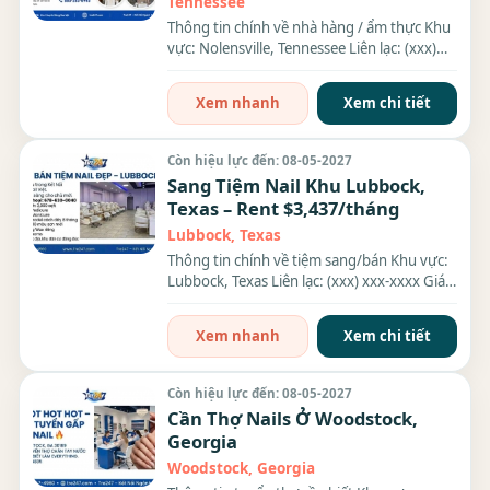
Tennessee
Thông tin chính về nhà hàng / ẩm thực Khu
vực: Nolensville, Tennessee Liên lạc: (xxx)
xxx-xxxx Thông...
Xem nhanh
Xem chi tiết
Còn hiệu lực đến: 08-05-2027
Sang Tiệm Nail Khu Lubbock,
Texas – Rent $3,437/tháng
Lubbock, Texas
Thông tin chính về tiệm sang/bán Khu vực:
Lubbock, Texas Liên lạc: (xxx) xxx-xxxx Giá
sang/bán: $250,000...
Xem nhanh
Xem chi tiết
Còn hiệu lực đến: 08-05-2027
Cần Thợ Nails Ở Woodstock,
Georgia
Woodstock, Georgia