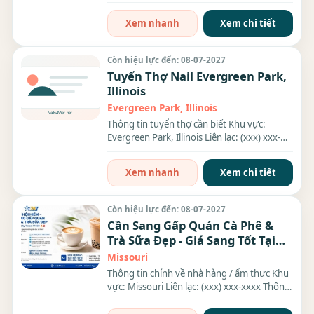
tích: 2500 sqft...
Xem nhanh
Xem chi tiết
Còn hiệu lực đến: 08-07-2027
Tuyển Thợ Nail Evergreen Park,
Illinois
Evergreen Park, Illinois
Thông tin tuyển thợ cần biết Khu vực:
Evergreen Park, Illinois Liên lạc: (xxx) xxx-
xxxx Nhu cầu: Thợ...
Xem nhanh
Xem chi tiết
Còn hiệu lực đến: 08-07-2027
Cần Sang Gấp Quán Cà Phê &
Trà Sữa Đẹp - Giá Sang Tốt Tại
Missouri
Missouri
Thông tin chính về nhà hàng / ẩm thực Khu
vực: Missouri Liên lạc: (xxx) xxx-xxxx Thông
tin chi tiết...