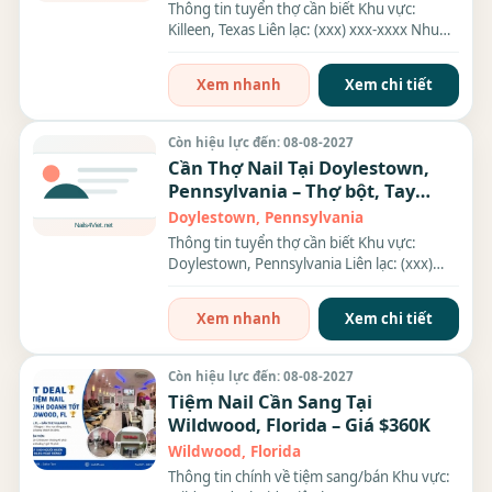
Thông tin tuyển thợ cần biết Khu vực:
Killeen, Texas Liên lạc: (xxx) xxx-xxxx Nhu
cầu: Thợ làm Nails...
Xem nhanh
Xem chi tiết
Còn hiệu lực đến: 08-08-2027
Cần Thợ Nail Tại Doylestown,
Pennsylvania – Thợ bột, Tay
chân nước, Everything
Doylestown, Pennsylvania
Thông tin tuyển thợ cần biết Khu vực:
Doylestown, Pennsylvania Liên lạc: (xxx)
xxx-xxxx Nhu cầu: Thợ...
Xem nhanh
Xem chi tiết
Còn hiệu lực đến: 08-08-2027
Tiệm Nail Cần Sang Tại
Wildwood, Florida – Giá $360K
Wildwood, Florida
Thông tin chính về tiệm sang/bán Khu vực: