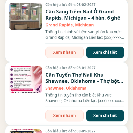
Còn hiệu lực đến: 08-02-2027
Cần Sang Tiệm Nail Ở Grand
Rapids, Michigan – 4 bàn, 6 ghế
Grand Rapids, Michigan
Thông tin chính về tiệm sang/bán Khu vực:
Grand Rapids, Michigan Liên lạc: (xxx) xxx-
xxxx Địa chỉ:...
Xem nhanh
Xem chi tiết
Còn hiệu lực đến: 08-01-2027
Cần Tuyển Thợ Nail Khu
Shawnee, Oklahoma – Thợ bột,
Everything
Shawnee, Oklahoma
Thông tin tuyển thợ cần biết Khu vực:
Shawnee, Oklahoma Liên lạc: (xxx) xxx-xxxx
Nhu cầu: Thợ làm...
Xem nhanh
Xem chi tiết
Còn hiệu lực đến: 08-01-2027