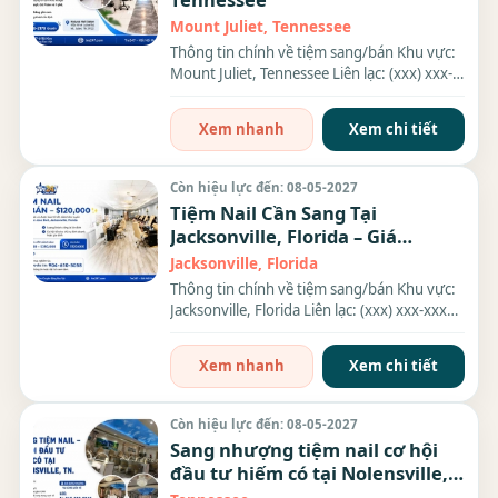
Mount Juliet, Tennessee
Thông tin chính về tiệm sang/bán Khu vực:
Mount Juliet, Tennessee Liên lạc: (xxx) xxx-
xxxx Địa chỉ:...
Xem nhanh
Xem chi tiết
Còn hiệu lực đến: 08-05-2027
Tiệm Nail Cần Sang Tại
Jacksonville, Florida – Giá
$120,000
Jacksonville, Florida
Thông tin chính về tiệm sang/bán Khu vực:
Jacksonville, Florida Liên lạc: (xxx) xxx-xxxx
Giá sang/bán:...
Xem nhanh
Xem chi tiết
Còn hiệu lực đến: 08-05-2027
Sang nhượng tiệm nail cơ hội
đầu tư hiếm có tại Nolensville,
Tennessee