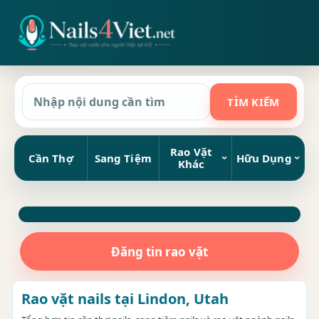
Rao Vặt
Cần Thợ
Sang Tiệm
Hữu Dụng
Khác
Đăng tin rao vặt
Rao vặt nails tại Lindon, Utah