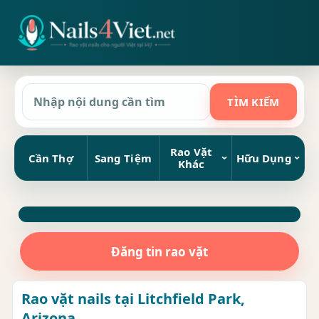
Rao Vặt
Cần Thợ
Sang Tiệm
Hữu Dụng
Khác
Đăng tin rao vặt
Rao vặt nails tại Litchfield Park,
Arizona