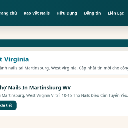
rang chủ
Rao Vặt Nails
Hữu Dụng
Đăng tin
Liên Lạc
t Virginia
gành nails tại Martinsburg, West Virginia. Cập nhật tin mới cho cộn
hợ Nails In Martinsburg WV
 Martinsburg, West Virginia Vị trí: 10-15 Thợ Nails Điều Cần Tuyển Yêu.
hi tiết