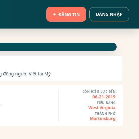
ĐĂNG NHẬP
ĐĂNG TIN
g đồng người Việt tại Mỹ.
CÒN HIỆU LỰC ĐẾN
06-21-2019
TIỂU BANG
..
West Virginia
THÀNH PHỐ
Martinsburg