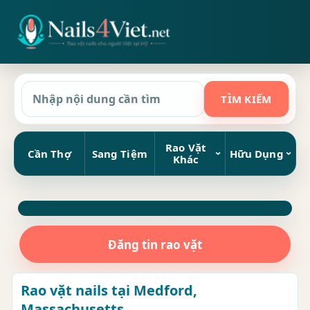
Rao Vặt
Cần Thợ
Sang Tiệm
Hữu Dụng
Khác
Đăng tin rao vặt
Rao vặt nails tại Medford,
Massachusetts