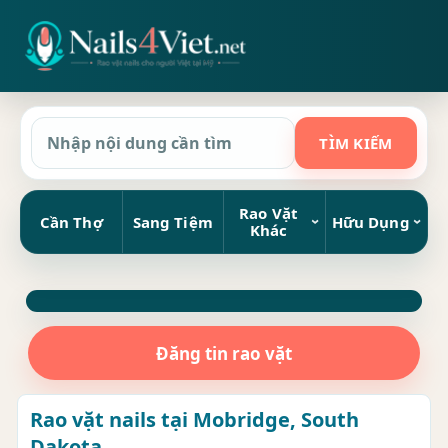
Rao Vặt
Cần Thợ
Sang Tiệm
Hữu Dụng
Khác
Đăng tin rao vặt
Rao vặt nails tại Mobridge, South
Dakota