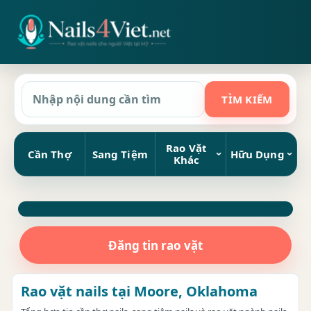
Rao Vặt
Cần Thợ
Sang Tiệm
Hữu Dụng
Khác
Đăng tin rao vặt
Rao vặt nails tại Moore, Oklahoma