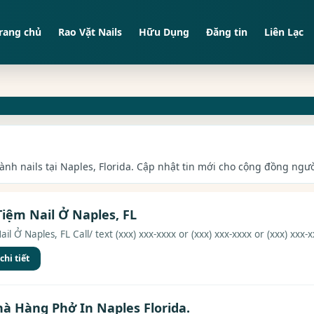
rang chủ
Rao Vặt Nails
Hữu Dụng
Đăng tin
Liên Lạc
ành nails tại Naples, Florida. Cập nhật tin mới cho cộng đồng người
iệm Nail Ở Naples, FL
 Ở Naples, FL Call/ text (xxx) xxx-xxxx or (xxx) xxx-xxxx or (xxx) xxx-xx
hi tiết
à Hàng Phở In Naples Florida.