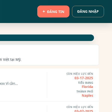
ĐĂNG NHẬP
ĐĂNG TIN
 Việt tại Mỹ.
CÒN HIỆU LỰC ĐẾN
03-17-2025
TIỂU BANG
xx Vì cần...
Florida
THÀNH PHỐ
Naples
CÒN HIỆU LỰC ĐẾN
03-07-2025