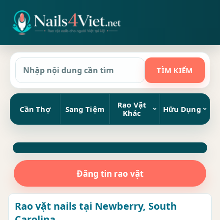
Rao Vặt
Cần Thợ
Sang Tiệm
Hữu Dụng
Khác
Đăng tin rao vặt
Rao vặt nails tại Newberry, South
Carolina