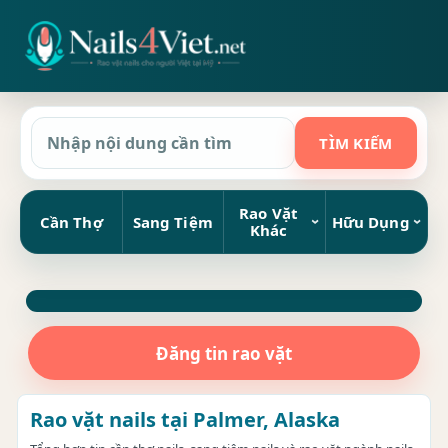
Rao Vặt
Cần Thợ
Sang Tiệm
Hữu Dụng
Khác
Đăng tin rao vặt
Rao vặt nails tại Palmer, Alaska