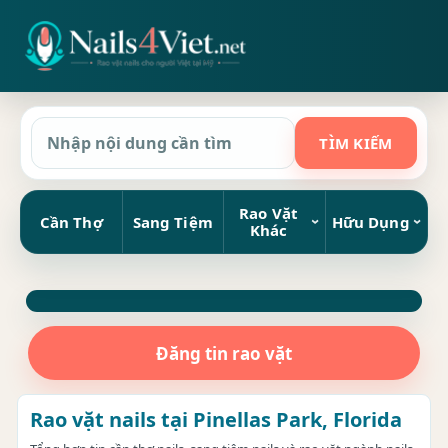
Rao Vặt
Cần Thợ
Sang Tiệm
Hữu Dụng
Khác
Đăng tin rao vặt
Rao vặt nails tại Pinellas Park, Florida