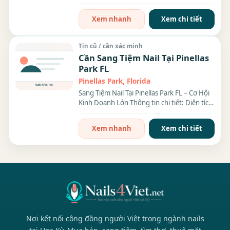
nail tại...
Xem nhanh
Xem chi tiết
Tin cũ / cần xác minh
Cần Sang Tiệm Nail Tại Pinellas
Park FL
Pinellas Park, Florida
Sang Tiệm Nail Tại Pinellas Park FL – Cơ Hội
Kinh Doanh Lớn Thông tin chi tiết: Diện tích:
1000 sqft....
Xem nhanh
Xem chi tiết
Nơi kết nối cộng đồng người Việt trong ngành nails