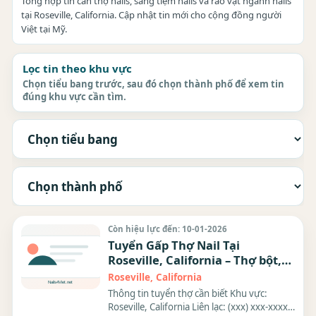
Tổng hợp tin cần thợ nails, sang tiệm nails và rao vặt ngành nails
tại Roseville, California. Cập nhật tin mới cho cộng đồng người
Việt tại Mỹ.
Lọc tin theo khu vực
Chọn tiểu bang trước, sau đó chọn thành phố để xem tin
đúng khu vực cần tìm.
Còn hiệu lực đến: 10-01-2026
Tuyển Gấp Thợ Nail Tại
Roseville, California – Thợ bột,
Dip, Gel
Roseville, California
Thông tin tuyển thợ cần biết Khu vực:
Roseville, California Liên lạc: (xxx) xxx-xxxx