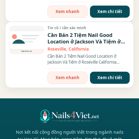
Nhu cầu: Thợ...
Xem nhanh
Xem chi tiết
Tin cũ / cần xác minh
Cần Bán 2 Tiệm Nail Good
Location ở Jackson Và Tiệm ở
Roseville California
Roseville, California
Cần Bán 2 Tiệm Nail Good Location ở
Jackson Và Tiệm ở Roseville California
**Tiệm Cần Bán ở thành...
Xem nhanh
Xem chi tiết
Nơi kết nối cộng đồng người Việt trong ngành nails