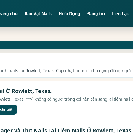
rang chủ
Rao Vặt Nails
Hữu Dụng
Đăng tin
Liên Lạc
gành nails tại Rowlett, Texas. Cập nhật tin mới cho cộng đồng người 
l Ở Rowlett, Texas.
lett, Texas. **Vì không có người trông coi nên cần sang lại tiệm nail đ
hi tiết
ger và Thợ Nails Tại Tiệm Nails Ở Rowlett, Texas