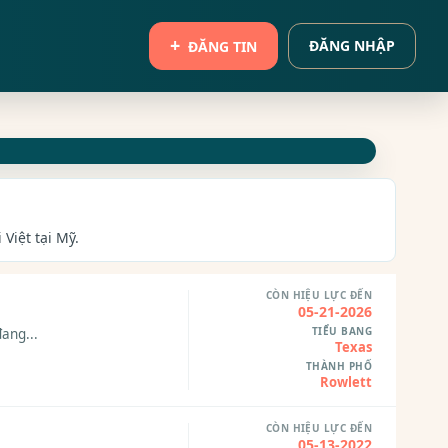
ĐĂNG NHẬP
ĐĂNG TIN
Việt tại Mỹ.
CÒN HIỆU LỰC ĐẾN
05-21-2026
TIỂU BANG
ang...
Texas
THÀNH PHỐ
Rowlett
CÒN HIỆU LỰC ĐẾN
05-13-2022