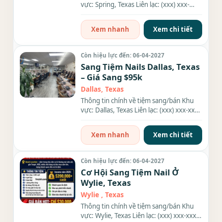
vực: Spring, Texas Liên lạc: (xxx) xxx-
xxxx Diện tích: 1640 sqft...
Xem nhanh
Xem chi tiết
Còn hiệu lực đến: 06-04-2027
Sang Tiệm Nails Dallas, Texas
– Giá Sang $95k
Dallas, Texas
Thông tin chính về tiệm sang/bán Khu
vực: Dallas, Texas Liên lạc: (xxx) xxx-xxxx
Giá sang/bán: $95k...
Xem nhanh
Xem chi tiết
Còn hiệu lực đến: 06-04-2027
Cơ Hội Sang Tiệm Nail Ở
Wylie, Texas
Wylie , Texas
Thông tin chính về tiệm sang/bán Khu
vực: Wylie, Texas Liên lạc: (xxx) xxx-xxxx