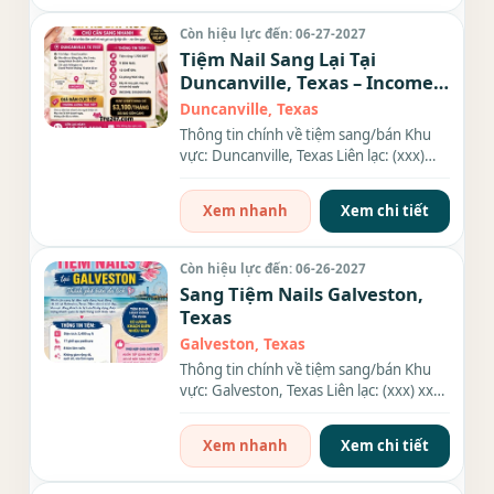
Còn hiệu lực đến: 06-27-2027
Tiệm Nail Sang Lại Tại
Duncanville, Texas – Income
$10,000
Duncanville, Texas
Thông tin chính về tiệm sang/bán Khu
vực: Duncanville, Texas Liên lạc: (xxx)
xxx-xxxx Diện tích: 1,700...
Xem nhanh
Xem chi tiết
Còn hiệu lực đến: 06-26-2027
Sang Tiệm Nails Galveston,
Texas
Galveston, Texas
Thông tin chính về tiệm sang/bán Khu
vực: Galveston, Texas Liên lạc: (xxx) xxx-
xxxx Diện tích: 2,400...
Xem nhanh
Xem chi tiết