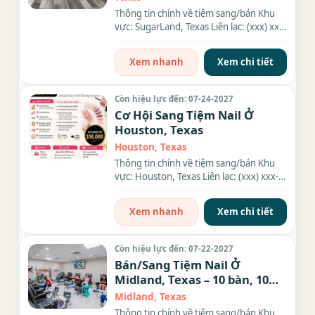
Thông tin chính về tiệm sang/bán Khu
vực: SugarLand, Texas Liên lạc: (xxx) xxx-
xxxx Diện tích: 1200 sqft...
Xem nhanh
Xem chi tiết
Còn hiệu lực đến: 07-24-2027
Cơ Hội Sang Tiệm Nail Ở
Houston, Texas
Houston, Texas
Thông tin chính về tiệm sang/bán Khu
vực: Houston, Texas Liên lạc: (xxx) xxx-
xxxx Rent: $2,250/tháng Số...
Xem nhanh
Xem chi tiết
Còn hiệu lực đến: 07-22-2027
Bán/Sang Tiệm Nail Ở
Midland, Texas – 10 bàn, 10
ghế
Midland, Texas
Thông tin chính về tiệm sang/bán Khu