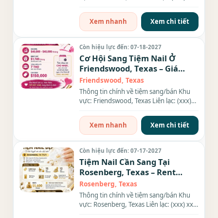
xxx-xxxx Diện tích: 1,800...
Xem nhanh
Xem chi tiết
Còn hiệu lực đến: 07-18-2027
Cơ Hội Sang Tiệm Nail Ở
Friendswood, Texas – Giá
$150,000
Friendswood, Texas
Thông tin chính về tiệm sang/bán Khu
vực: Friendswood, Texas Liên lạc: (xxx)
xxx-xxxx Giá sang/bán:...
Xem nhanh
Xem chi tiết
Còn hiệu lực đến: 07-17-2027
Tiệm Nail Cần Sang Tại
Rosenberg, Texas – Rent
$5,600/tháng
Rosenberg, Texas
Thông tin chính về tiệm sang/bán Khu
vực: Rosenberg, Texas Liên lạc: (xxx) xxx-
xxxx Diện tích: 1,800...