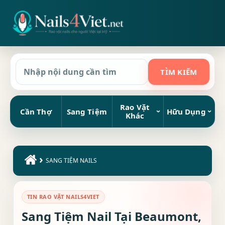
Rao Vặt
Cần Thợ
Sang Tiệm
Hữu Dụng
Khác
›
SANG TIỆM NAILS
TIN RAO VẶT NAILS4VIET
Sang Tiệm Nail Tại Beaumont,