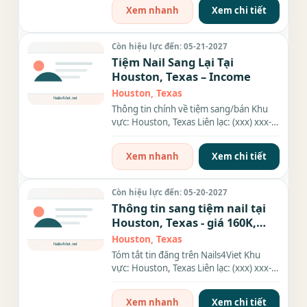
Xem nhanh
Xem chi tiết
Còn hiệu lực đến: 05-21-2027
Tiệm Nail Sang Lại Tại
Houston, Texas – Income
Houston, Texas
Thông tin chính về tiệm sang/bán Khu
vực: Houston, Texas Liên lạc: (xxx) xxx-
xxxx Rent: $1832/tháng...
Xem nhanh
Xem chi tiết
Còn hiệu lực đến: 05-20-2027
Thông tin sang tiệm nail tại
Houston, Texas - giá 160K,
rộng 8
Houston, Texas
Tóm tắt tin đăng trên Nails4Viet Khu
vực: Houston, Texas Liên lạc: (xxx) xxx-
xxxx Giá sang/bán: 160K...
Xem nhanh
Xem chi tiết