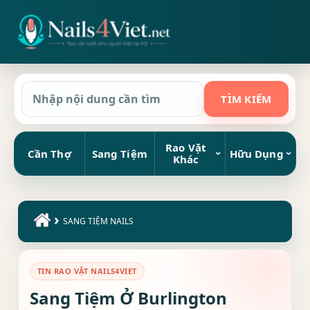
Rao Vặt
Cần Thợ
Sang Tiệm
Hữu Dụng
Khác
›
SANG TIỆM NAILS
TIN RAO VẶT NAILS4VIET
Sang Tiệm Ở Burlington