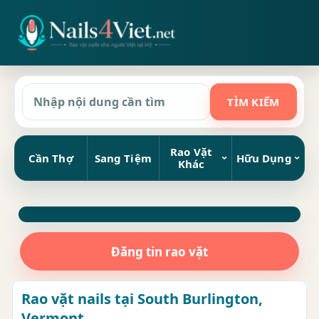
Rao Vặt
Cần Thợ
Sang Tiệm
Hữu Dụng
Khác
Đăng tin rao vặt
Rao vặt nails tại South Burlington,
Vermont