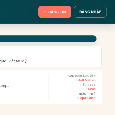
ĐĂNG NHẬP
ĐĂNG TIN
ười Việt tại Mỹ.
CÒN HIỆU LỰC ĐẾN
04-07-2026
TIỂU BANG
ang...
Texas
THÀNH PHỐ
Sugar Land