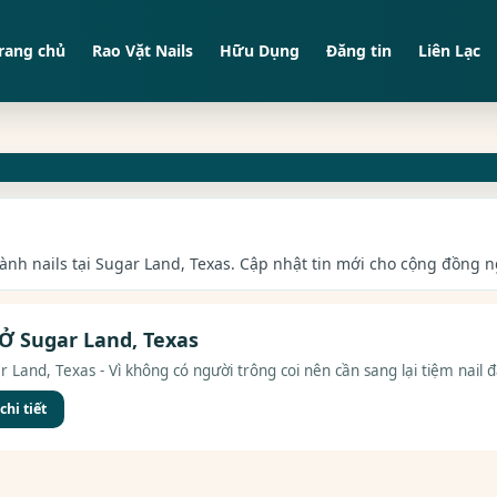
rang chủ
Rao Vặt Nails
Hữu Dụng
Đăng tin
Liên Lạc
gành nails tại Sugar Land, Texas. Cập nhật tin mới cho cộng đồng ng
 Ở Sugar Land, Texas
 Land, Texas - Vì không có người trông coi nên cần sang lại tiệm nail đ
hi tiết