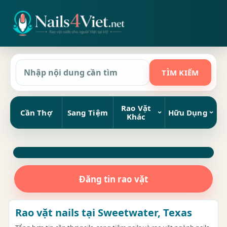
Rao Vặt
Cần Thợ
Sang Tiệm
Hữu Dụng
Khác
Đăng tin rao vặt
Rao vặt nails tại Sweetwater, Texas