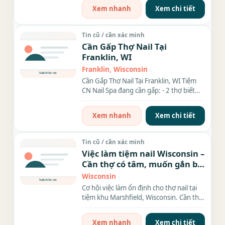
Xem nhanh
Xem chi tiết
Tin cũ / cần xác minh
Cần Gấp Thợ Nail Tại
Franklin, WI
Franklin, Wisconsin
Cần Gấp Thợ Nail Tại Franklin, WI Tiệm
CN Nail Spa đang cần gấp: - 2 thợ biết
làm tay chân nước...
Xem nhanh
Xem chi tiết
Tin cũ / cần xác minh
Việc làm tiệm nail Wisconsin –
Cần thợ có tâm, muốn gắn bó
lâu dài
Wisconsin
Cơ hội việc làm ổn định cho thợ nail tại
tiệm khu Marshfield, Wisconsin. Cần thợ
tay chân...
Xem nhanh
Xem chi tiết