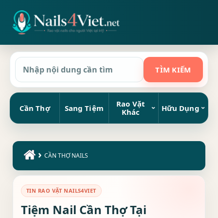
Rao Vặt
Cần Thợ
Sang Tiệm
Hữu Dụng
Khác
›
CẦN THỢ NAILS
TIN RAO VẶT NAILS4VIET
Tiệm Nail Cần Thợ Tại