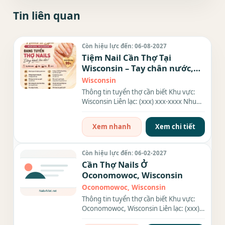
Tin liên quan
Còn hiệu lực đến: 06-08-2027
Tiệm Nail Cần Thợ Tại
Wisconsin – Tay chân nước,
Dip, Gel
Wisconsin
Thông tin tuyển thợ cần biết Khu vực:
Wisconsin Liên lạc: (xxx) xxx-xxxx Nhu
cầu: Thợ làm Nails...
Xem nhanh
Xem chi tiết
Còn hiệu lực đến: 06-02-2027
Cần Thợ Nails Ở
Oconomowoc, Wisconsin
Oconomowoc, Wisconsin
Thông tin tuyển thợ cần biết Khu vực:
Oconomowoc, Wisconsin Liên lạc: (xxx)
xxx-xxxx Nhu cầu: Thợ...