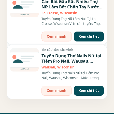
Cần Rất Gấp Rất Nhiều Thợ
Nữ Làm Bột Chân Tay Nước
Bao Lương In La Crosse
La Crosse, Wisconsin
Wisconsin
Tuyển Dụng Thợ Nữ Làm Nail Tại La
Crosse, Wisconsin Vị trí cần tuyển: Thợ
nữ biết làm bột...
Xem nhanh
Xem chi tiết
Tin cũ / cần xác minh
Tuyển Dụng Thợ Nails Nữ tại
Tiệm Pro Nail, Wausau,
Wisconsin - Mức Lương Cao,
Wausau, Wisconsin
Chế Độ Đãi Ngộ Hấp Dẫn
Tuyển Dụng Thợ Nails Nữ tại Tiệm Pro
Nail, Wausau, Wisconsin - Mức Lương
Cao, Chế Độ Đãi Ngộ...
Xem nhanh
Xem chi tiết