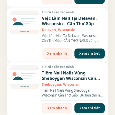
Tin cũ / cần xác minh
Việc Làm Nail Tại Delavan,
Wisconsin – Cần Thợ Gấp
Delavan, Wisconsin
Việc Làm Nail Tại Delavan, Wisconsin –
Cần Thợ Gấp! CẦN THỢ NAILS vùng
Delavan, Wisconsin – Có...
Xem nhanh
Xem chi tiết
Tin cũ / cần xác minh
Tiệm Nail Nails Vùng
Sheboygan Wisconsin Cần
Thợ Gấp.
Sheboygan, Wisconsin
Tiệm Nail Nails Vùng Sheboygan
Wisconsin Cần Thợ Gấp. Ưu tiên thợ n.ữ
biết làm Bột, nếu làm...
Xem nhanh
Xem chi tiết