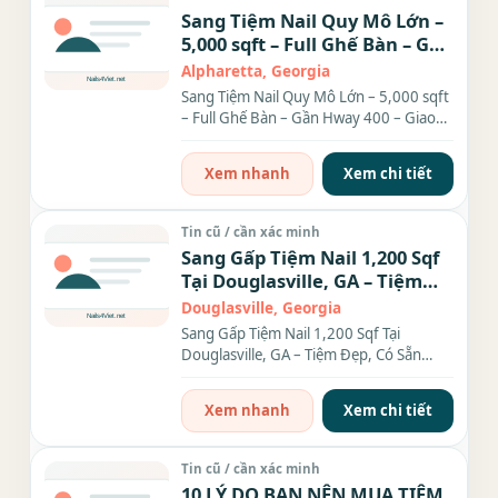
Sang Tiệm Nail Quy Mô Lớn –
5,000 sqft – Full Ghế Bàn – Gần
Hway 400 – Giao Thông Siêu
Alpharetta, Georgia
Tiện
Sang Tiệm Nail Quy Mô Lớn – 5,000 sqft
– Full Ghế Bàn – Gần Hway 400 – Giao
Thông Siêu Tiện Cần...
Xem nhanh
Xem chi tiết
Tin cũ / cần xác minh
Sang Gấp Tiệm Nail 1,200 Sqf
Tại Douglasville, GA – Tiệm
Đẹp, Có Sẵn Thợ, Khách Đông
Douglasville, Georgia
Sang Gấp Tiệm Nail 1,200 Sqf Tại
Douglasville, GA – Tiệm Đẹp, Có Sẵn
Thợ, Khách Đông Cơ hội...
Xem nhanh
Xem chi tiết
Tin cũ / cần xác minh
10 LÝ DO BẠN NÊN MUA TIỆM