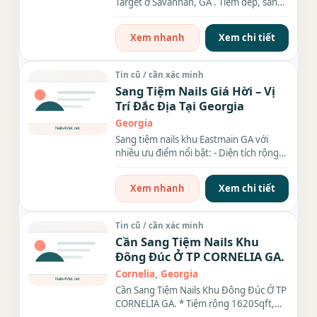
Target ở Savannah, GA . Tiệm đep, sang
trọng, rộng 1,500sf. Có 14...
Xem nhanh
Xem chi tiết
Tin cũ / cần xác minh
Sang Tiệm Nails Giá Hời – Vị
Trí Đắc Địa Tại Georgia
Georgia
Sang tiệm nails khu Eastmain GA với
nhiều ưu điểm nổi bật: - Diện tích rộng
rãi: 1700 sqft - Đầy...
Xem nhanh
Xem chi tiết
Tin cũ / cần xác minh
Cần Sang Tiệm Nails Khu
Đông Đúc Ở TP CORNELIA GA.
Cornelia, Georgia
Cần Sang Tiệm Nails Khu Đông Đúc Ở TP
CORNELIA GA. * Tiệm rộng 1620Sqft,