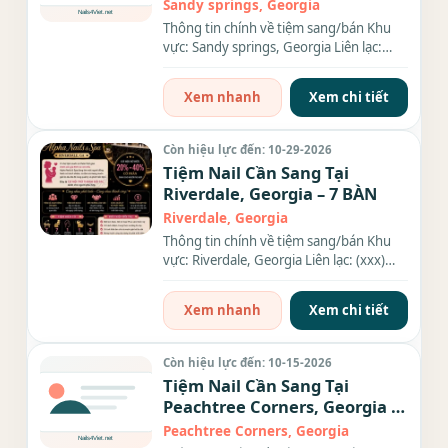
$9,000/tháng
Sandy springs, Georgia
Thông tin chính về tiệm sang/bán Khu
vực: Sandy springs, Georgia Liên lạc:
(xxx) xxx-xxxx Diện tích:...
Xem nhanh
Xem chi tiết
Còn hiệu lực đến: 10-29-2026
Tiệm Nail Cần Sang Tại
Riverdale, Georgia – 7 BÀN
Riverdale, Georgia
Thông tin chính về tiệm sang/bán Khu
vực: Riverdale, Georgia Liên lạc: (xxx)
xxx-xxxx Số bàn: 7 BÀN...
Xem nhanh
Xem chi tiết
Còn hiệu lực đến: 10-15-2026
Tiệm Nail Cần Sang Tại
Peachtree Corners, Georgia –
Giá $120,000
Peachtree Corners, Georgia