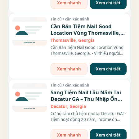
Xem nhanh
Xem chi tiết
Tin cũ / cần xác minh
Cần Bán Tiệm Nail Good
Location Vùng Thomasville,
Georgia.
Thomasville, Georgia
Cần Bán Tiệm Nail Good Location Vùng
Thomasville, Georgia. - Vì thiếu người
trông coi nên cần sang...
Xem nhanh
Xem chi tiết
Tin cũ / cần xác minh
Sang Tiệm Nail Lâu Năm Tại
Decatur GA – Thu Nhập Ổn
Định, Rent Rẻ
Decatur, Georgia
Cơ hội làm chủ tiệm nail tại Decatur GA! -
Tiệm hoạt động 20 năm, income ổn
định, đầy đủ...
Xem nhanh
Xem chi tiết