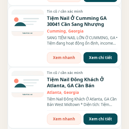
Tin cũ / cần xác minh
Tiệm Nail Ở Cumming GA
30041 Cần Sang Nhượng
Cumming, Georgia
SANG TIỆM NAIL LỚN Ở CUMMING, GA •
Tiệm đang hoạt động ổn định, income
$32k–$40k/tháng • Rent...
Xem nhanh
Xem chi tiết
Tin cũ / cần xác minh
Tiệm Nail Đông Khách Ở
Atlanta, GA Cần Bán
Atlanta, Georgia
Tiệm Nail Đông Khách Ở Atlanta, GA Cần
Bán West Midtown * Diện tích: Tiệm
rộng 2,400 sqt, 20 bàn, 20...
Xem nhanh
Xem chi tiết