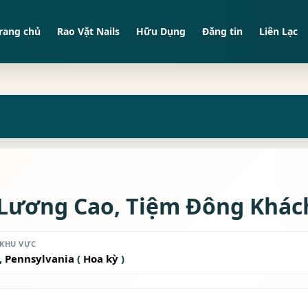
rang chủ
Rao Vặt Nails
Hữu Dụng
Đăng tin
Liên Lạc
 Lương Cao, Tiệm Đông Khác
KHU VỰC
,
Pennsylvania
(
Hoa kỳ
)