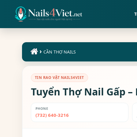
T
›
CẦN THỢ NAILS
TIN RAO VẶT NAILS4VIET
Tuyển Thợ Nail Gấp –
PHONE
(732) 640-3216