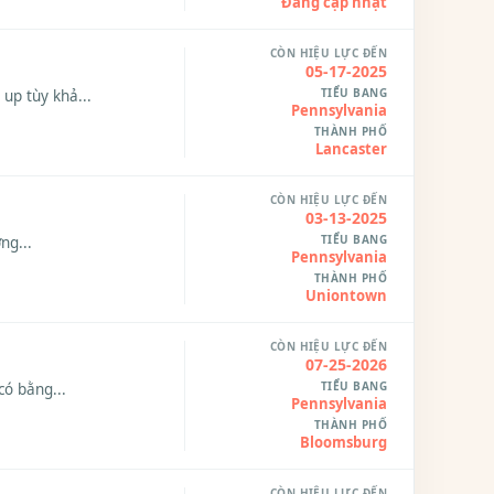
Đang cập nhật
CÒN HIỆU LỰC ĐẾN
05-17-2025
TIỂU BANG
up tùy khả...
Pennsylvania
THÀNH PHỐ
Lancaster
CÒN HIỆU LỰC ĐẾN
03-13-2025
TIỂU BANG
ng...
Pennsylvania
THÀNH PHỐ
Uniontown
CÒN HIỆU LỰC ĐẾN
07-25-2026
TIỂU BANG
ó bằng...
Pennsylvania
THÀNH PHỐ
Bloomsburg
CÒN HIỆU LỰC ĐẾN