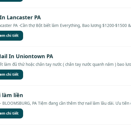
 In Lancaster PA
ncaster PA -Cần thợ Bột biết làm Everything, Bao lương $1200-$1500 & 
em chi tiết
ail In Uniontown PA
iết làm đủ thứ hoặc chân tay nước ( chân tay nước quanh năm ) bao lươ
em chi tiết
i làm liền
 BLOOMSBURG, PA Tiệm đang cần thêm thợ nail làm lâu dài. Ưu tiên c
em chi tiết