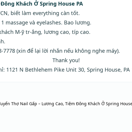
m Đông Khách Ở Spring House PA
CN, biết làm everything càn tốt.
, 1 massage và eyelashes
. Bao lương.
khách M-ỹ tr-ắng, lương cao, típ cao.
nh.
68-7778 (xin để lại lời nhắn nếu không nghe máy).
Thank you!
hỉ: 1121 N Bethlehem Pike Unit 30, Spring House, PA