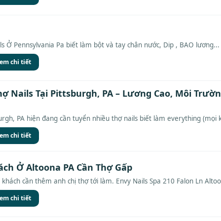
s Ở Pennsylvania Pa biết làm bột và tay chân nước, Dip , BAO lương...
em chi tiết
ợ Nails Tại Pittsburgh, PA – Lương Cao, Môi Trườ
burgh, PA hiện đang cần tuyển nhiều thợ nails biết làm everything (mọi k
em chi tiết
ách Ở Altoona PA Cần Thợ Gấp
khách cần thêm anh chị thợ tới làm. Envy Nails Spa 210 Falon Ln Altoo
em chi tiết