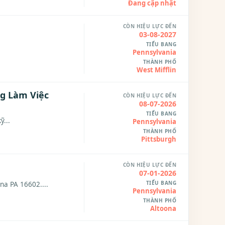
Đang cập nhật
CÒN HIỆU LỰC ĐẾN
03-08-2027
TIỂU BANG
Pennsylvania
THÀNH PHỐ
West Mifflin
ng Làm Việc
CÒN HIỆU LỰC ĐẾN
08-07-2026
TIỂU BANG
ỹ...
Pennsylvania
THÀNH PHỐ
Pittsburgh
CÒN HIỆU LỰC ĐẾN
07-01-2026
TIỂU BANG
na PA 16602....
Pennsylvania
THÀNH PHỐ
Altoona