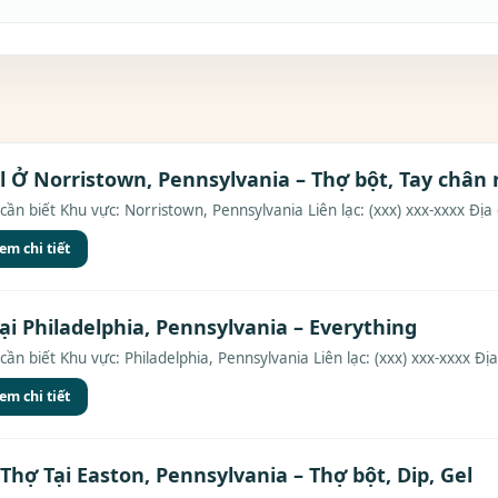
l Ở Norristown, Pennsylvania – Thợ bột, Tay chân 
cần biết Khu vực: Norristown, Pennsylvania Liên lạc: (xxx) xxx-xxxx Địa c
em chi tiết
ại Philadelphia, Pennsylvania – Everything
ần biết Khu vực: Philadelphia, Pennsylvania Liên lạc: (xxx) xxx-xxxx Địa 
em chi tiết
Thợ Tại Easton, Pennsylvania – Thợ bột, Dip, Gel