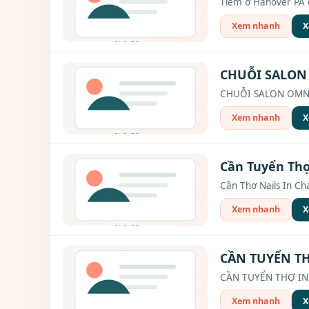
Tiem ở Hanover PA đ
Xem nhanh
X
CHUỖI SALON
CHUỖI SALON OMNIA
Xem nhanh
X
Cần Tuyển Thợ
Cần Thợ Nails In Cha
Xem nhanh
X
CẦN TUYỂN TH
CẦN TUYỂN THỢ IN W
Xem nhanh
X