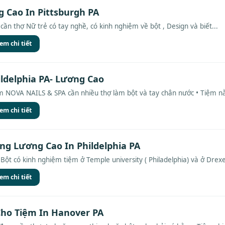
 Cao In Pittsburgh PA
cần thợ Nữ trẻ có tay nghề, có kinh nghiệm về bột , Design và biết...
em chi tiết
ildelphia PA- Lương Cao
NOVA NAILS & SPA cần nhiều thợ làm bột và tay chân nước • Tiệm nằ
em chi tiết
ng Lương Cao In Phildelphia PA
Bột có kinh nghiệm tiệm ở Temple university ( Philadelphia) và ở Drexel 
em chi tiết
Cho Tiệm In Hanover PA