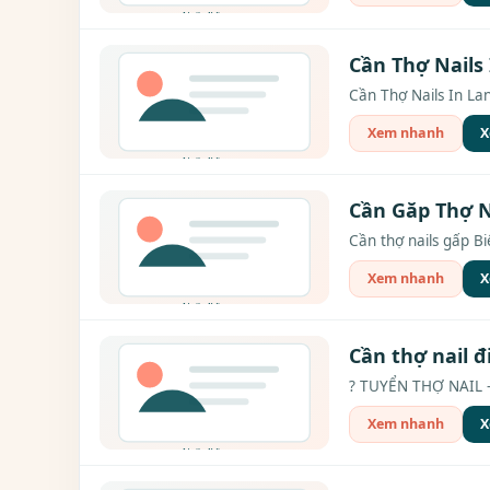
Cần Thợ Nails
Cần Thợ Nails In La
Xem nhanh
X
Cần Găp Thợ N
Cần thợ nails gấp B
Xem nhanh
X
Cần thợ nail đ
? TUYỂN THỢ NAIL –
Xem nhanh
X