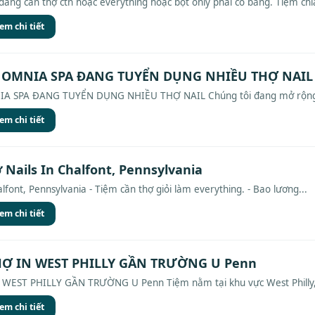
ang cần thợ ctn hoặc everything hoặc bột only phải có bằng. Tiệm chia
em chi tiết
 OMNIA SPA ĐANG TUYỂN DỤNG NHIỀU THỢ NAIL
 SPA ĐANG TUYỂN DỤNG NHIỀU THỢ NAIL Chúng tôi đang mở rộng đ
em chi tiết
 Nails In Chalfont, Pennsylvania
lfont, Pennsylvania - Tiệm cần thợ giỏi làm everything. - Bao lương...
em chi tiết
Ợ IN WEST PHILLY GẦN TRƯỜNG U Penn
EST PHILLY GẦN TRƯỜNG U Penn Tiệm nằm tại khu vực West Philly, 
em chi tiết